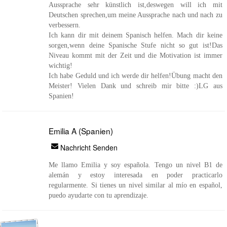
Aussprache sehr künstlich ist,deswegen will ich mit
Deutschen sprechen,um meine Aussprache nach und nach zu
verbessern.
Ich kann dir mit deinem Spanisch helfen. Mach dir keine
sorgen,wenn deine Spanische Stufe nicht so gut ist!Das
Niveau kommt mit der Zeit und die Motivation ist immer
wichtig!
Ich habe Geduld und ich werde dir helfen!Übung macht den
Meister! Vielen Dank und schreib mir bitte :)LG aus
Spanien!
Emilia A (Spanien)
Nachricht Senden
Me llamo Emilia y soy española. Tengo un nivel B1 de
alemán y estoy interesada en poder practicarlo
regularmente. Si tienes un nivel similar al mío en español,
puedo ayudarte con tu aprendizaje.