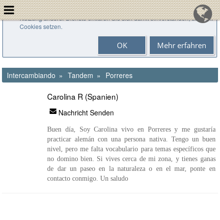
Cookies helfen uns bei der Bereitstellung unserer Dienste. Durch die
Nutzung unserer Dienste erklären Sie sich damit einverstanden, dass wir
Cookies setzen.
OK
Mehr erfahren
Intercambiando
Tandem
Porreres
Carolina R (Spanien)
Nachricht Senden
Buen día, Soy Carolina vivo en Porreres y me gustaría
practicar alemán con una persona nativa. Tengo un buen
nivel, pero me falta vocabulario para temas específicos que
no domino bien. Si vives cerca de mi zona, y tienes ganas
de dar un paseo en la naturaleza o en el mar, ponte en
contacto conmigo. Un saludo