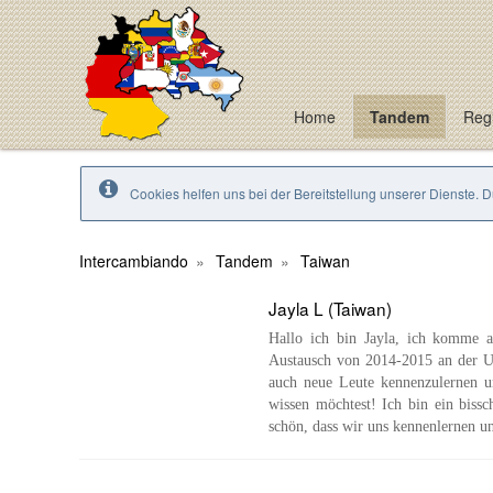
Home
Tandem
Regi
Cookies helfen uns bei der Bereitstellung unserer Dienste. 
Intercambiando
Tandem
Taiwan
Jayla L (Taiwan)
Hallo ich bin Jayla, ich komme a
Austausch von 2014-2015 an der Un
auch neue Leute kennenzulernen un
wissen möchtest! Ich bin ein bissc
schön, dass wir uns kennenlernen 