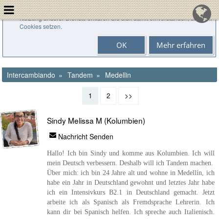
Cookies helfen uns bei der Bereitstellung unserer Dienste. Durch die
Nutzung unserer Dienste erklären Sie sich damit einverstanden, dass wir
Cookies setzen.
OK
Mehr erfahren
Intercambiando
Tandem
Medellin
1
2
>>
Sindy Melissa M (Kolumbien)
Nachricht Senden
Hallo! Ich bin Sindy und komme aus Kolumbien. Ich will
mein Deutsch verbessern. Deshalb will ich Tandem machen.
Über mich: ich bin 24 Jahre alt und wohne in Medellín, ich
habe ein Jahr in Deutschland gewohnt und letztes Jahr habe
ich ein Intensivkurs B2.1 in Deutschland gemacht. Jetzt
arbeite ich als Spanisch als Fremdsprache Lehrerin. Ich
kann dir bei Spanisch helfen. Ich spreche auch Italienisch.