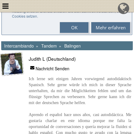
Cookies helfen uns bei der Bereitstellung unserer Dienste. Durch die
Nutzung unserer Dienste erklären Sie sich damit einverstanden, dass wir
Cookies setzen.
OK
Mehr erfahren
Intercambiando
Tandem
Balingen
Judith L (Deutschland)
Nachricht Senden
Ich lerne seit einigen Jahren vorwiegend autodidaktisch
Spanisch. Sehr gerne würde ich mich in dieser Sprache
unterhalten, da mir die Möglichkeiten fehlen und um das
flüssige Sprechen zu verbessern. Sehr gerne kann ich dir
mit der deutschen Sprache helfen.
Aprendo el español hace unos años, casi autodidáctica. Me
gustaría charlar en este idioma porque me falta la
oportunidad de conversaciones y quería mejorar la fluidez si
hablo español. Con mucho gusto te ayudo con la lengua