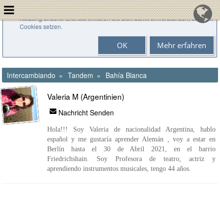
Cookies helfen uns bei der Bereitstellung unserer Dienste. Durch die
Nutzung unserer Dienste erklären Sie sich damit einverstanden, dass wir
Cookies setzen.
OK
Mehr erfahren
Intercambiando
Tandem
Bahía Blanca
Valeria M (Argentinien)
Nachricht Senden
Hola!!! Soy Valeria de nacionalidad Argentina, hablo
español y me gustaría aprender Alemán , voy a estar en
Berlín hasta el 30 de Abril 2021, en el barrio
Friedrichshain. Soy Profesora de teatro, actriz y
aprendiendo instrumentos musicales, tengo 44 años.