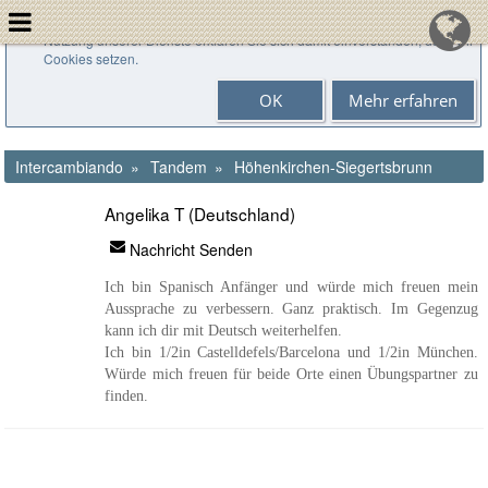
Cookies helfen uns bei der Bereitstellung unserer Dienste. Durch die
Nutzung unserer Dienste erklären Sie sich damit einverstanden, dass wir
Cookies setzen.
OK
Mehr erfahren
Intercambiando
Tandem
Höhenkirchen-Siegertsbrunn
Angelika T (Deutschland)
Nachricht Senden
Ich bin Spanisch Anfänger und würde mich freuen mein
Aussprache zu verbessern. Ganz praktisch. Im Gegenzug
kann ich dir mit Deutsch weiterhelfen.
Ich bin 1/2in Castelldefels/Barcelona und 1/2in München.
Würde mich freuen für beide Orte einen Übungspartner zu
finden.