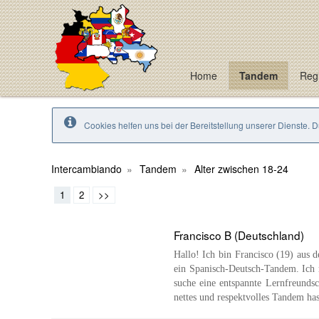
Home
Tandem
Regi
Cookies helfen uns bei der Bereitstellung unserer Dienste. 
Intercambiando
Tandem
Alter zwischen 18-24
1
2
>>
Francisco B (Deutschland)
Hallo! Ich bin Francisco (19) aus 
ein Spanisch-Deutsch-Tandem. Ich 
suche eine entspannte Lernfreunds
nettes und respektvolles Tandem has