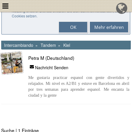
Cookies helfen uns bei der Bereitstellung unserer Dienste. Durch die
Nutzung unserer Dienste erklären Sie sich damit einverstanden, dass wir
Cookies setzen.
OK
Mehr erfahren
Intercambiando
Tandem
Kiel
Petra M (Deutschland)
Nachricht Senden
Me gustaria practicar espanol con gente divertidos y
relajados. Mi nivel es A2/B1 y estuve en Barcelona en abril
por tres semanas para aprender espanol. Me encanta la
ciudad y la gente
Suche | 1 Einträge