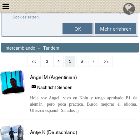
Cookies helfen uns bei der Bereitstellung unserer Dienste. Durch die
Nutzung unserer Dienste erklären Sie sich damit einverstanden, dass wir
Cookies setzen.
OK
Mehr erfahren
Intercambiando
Tandem
<<
3
4
5
6
7
>>
Angel M (Argentinien)
Nachricht Senden
Hola soy Angel, vivo en Köln y tengo aprobado B1 de
alemán, pero poca práctica. Busco mejorar el idioma.
Ofrezco español. Saludos :)
Antje K (Deutschland)