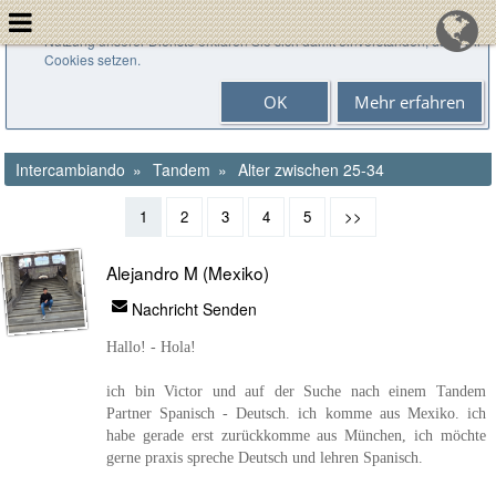
Cookies helfen uns bei der Bereitstellung unserer Dienste. Durch die
Nutzung unserer Dienste erklären Sie sich damit einverstanden, dass wir
Cookies setzen.
OK
Mehr erfahren
Intercambiando
Tandem
Alter zwischen 25-34
1
2
3
4
5
>>
Alejandro M (Mexiko)
Nachricht Senden
Hallo! - Hola!
ich bin Victor und auf der Suche nach einem Tandem
Partner Spanisch - Deutsch. ich komme aus Mexiko. ich
habe gerade erst zurückkomme aus München, ich möchte
gerne praxis spreche Deutsch und lehren Spanisch.