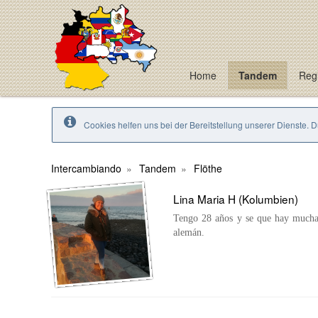
Home
Tandem
Regi
Cookies helfen uns bei der Bereitstellung unserer Dienste. 
Intercambiando
Tandem
Flöthe
Lina Maria H (Kolumbien)
Tengo 28 años y se que hay muchas
alemán.