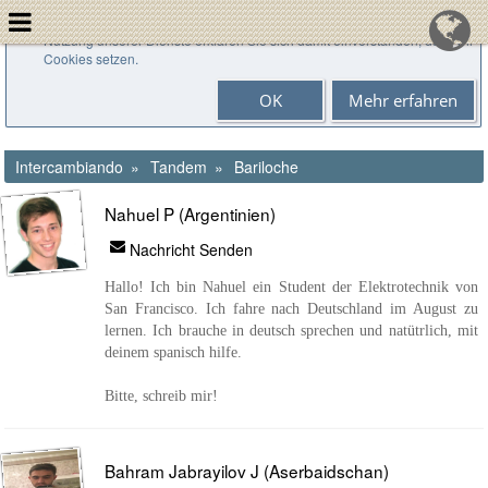
Cookies helfen uns bei der Bereitstellung unserer Dienste. Durch die
Nutzung unserer Dienste erklären Sie sich damit einverstanden, dass wir
Cookies setzen.
OK
Mehr erfahren
Intercambiando
Tandem
Bariloche
Nahuel P (Argentinien)
Nachricht Senden
Hallo! Ich bin Nahuel ein Student der Elektrotechnik von
San Francisco. Ich fahre nach Deutschland im August zu
lernen. Ich brauche in deutsch sprechen und natütrlich, mit
deinem spanisch hilfe.
Bitte, schreib mir!
Bahram Jabrayilov J (Aserbaidschan)