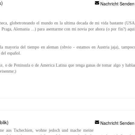
k)
Nachricht Senden
Checa, globetroteando el mundo en la ultima decada de mi vida bastante (USA
, Praga, Alemania ...) para asentarme con mi novia por ahora (o por fin?) aqui
a mayoria del tiempo en aleman (obvio - estamos en Austria jaja), tampoc
 del español.
te, o de Peninsula o de America Latina que tenga ganas de tomar algo y habla
avisenme;)
lik)
Nachricht Senden
amme aus Tschechien, wohne jedoch und mache meine