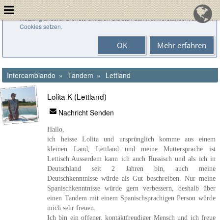
Cookies helfen uns bei der Bereitstellung unserer Dienste. Durch die
Nutzung unserer Dienste erklären Sie sich damit einverstanden, dass wir
Cookies setzen.
OK
Mehr erfahren
Intercambiando
Tandem
Lettland
Lolita K (Lettland)
Nachricht Senden
Hallo,
ich heisse Lolita und ursprünglich komme aus einem
kleinen Land, Lettland und meine Muttersprache ist
Lettisch.Ausserdem kann ich auch Russisch und als ich in
Deutschland seit 2 Jahren bin, auch meine
Deutschkenntnisse würde als Gut beschreiben. Nur meine
Spanischkenntnisse würde gern verbessern, deshalb über
einen Tandem mit einem Spanischsprachigen Person würde
mich sehr freuen.
Ich bin ein offener, kontaktfreudiger Mensch und ich freue