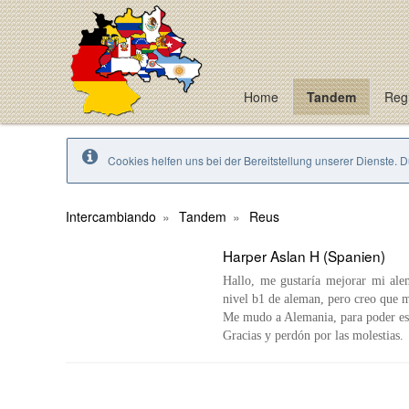
Home
Tandem
Regi
Cookies helfen uns bei der Bereitstellung unserer Dienste. 
Intercambiando
Tandem
Reus
Harper Aslan H (Spanien)
Hallo, me gustaría mejorar mi alem
nivel b1 de aleman, pero creo que m
Me mudo a Alemania, para poder est
Gracias y perdón por las molestias.