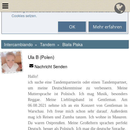
Cookies helfen uns bei der Bereitstellung unserer Dienste. Durch die
Nutzung unserer Dienste erklären Sie sich damit einverstanden, dass wir
Cookies setzen.
OK
Mehr erfahren
Intercambiando
Tandem
Biała Piska
Ula B (Polen)
Nachricht Senden
Hallo!
ich suche eine Tandempartnerin oder einen Tandempartnet,
um meine Deutschkenntnisse zu verbessern. Meine
Muttersprache ist Polnisch. Ich mag Musik, besonders
Reggae. Meine Lieblingsband ist Gentleman. Am
06.08.2021 nehme ich an ein Konzert von Gentleman in
Warschau. Ivh freue mich schon sehr darauf. Außerdem
mag ich Reisen und Zumba tanzen. Ich wohne in Masuren.
Da waren Ostpreußen. Meine Großeltern sprachen perfekt
Deutsch, besser als Polnisch. Ich mag die deutsche Sprache.