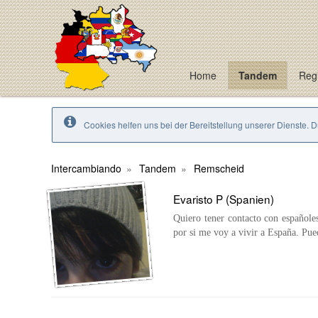
Home
Tandem
Regi
Cookies helfen uns bei der Bereitstellung unserer Dienste. 
Intercambiando
Tandem
Remscheid
Evaristo P (Spanien)
Quiero tener contacto con españole
por si me voy a vivir a España. Pue