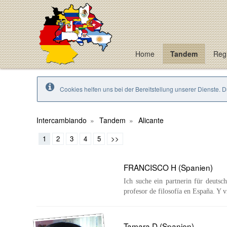
Home
Tandem
Regi
Cookies helfen uns bei der Bereitstellung unserer Dienste. 
Intercambiando
Tandem
Alicante
1
2
3
4
5
>>
FRANCISCO H (Spanien)
Ich suche ein partnerin für deutsc
profesor de filosofía en España. Y v
Tamara D (Spanien)