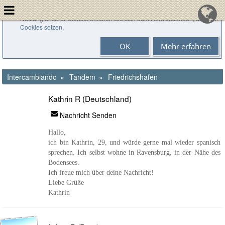
Cookies helfen uns bei der Bereitstellung unserer Dienste. Durch die
Nutzung unserer Dienste erklären Sie sich damit einverstanden, dass wir
Cookies setzen.
OK
Mehr erfahren
Intercambiando
Tandem
Friedrichshafen
Kathrin R (Deutschland)
Nachricht Senden
Hallo,
ich bin Kathrin, 29, und würde gerne mal wieder spanisch
sprechen. Ich selbst wohne in Ravensburg, in der Nähe des
Bodensees.
Ich freue mich über deine Nachricht!
Liebe Grüße
Kathrin