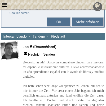
Cookies helfen uns bei der Bereitstellung unserer Dienste. Durch die
Nutzung unserer Dienste erklären Sie sich damit einverstanden, dass wir
Cookies setzen.
OK
Mehr erfahren
Intercambiando
Tandem
Riedstadt
Joe B (Deutschland)
Nachricht Senden
¡Necesito ayuda! Busco un compañero tándem para mejorar
mi español e intercambiar culturas. Llevo aproximadamente
un año aprendiendo español con la ayuda de libros y medios
digitales.
Ich hatte schon sehr lange vor spanisch zu lernen, nur fehlte
mir immer die Zeit. Vor etwa einem Jahr begann ich mich
beruflich umzustrukturien und fand endlich die Zeit dazu.
Ich kaufte mir Bücher und durchforstete die digitalen
Medien, schaute spanische Filme und Serien und hörte