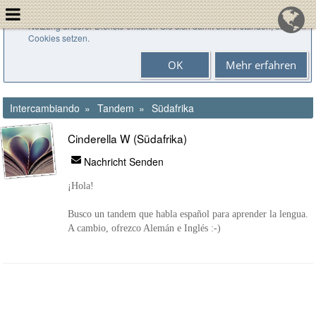
Cookies helfen uns bei der Bereitstellung unserer Dienste. Durch die
Nutzung unserer Dienste erklären Sie sich damit einverstanden, dass wir
Cookies setzen.
OK
Mehr erfahren
Intercambiando
Tandem
Südafrika
Cinderella W (Südafrika)
Nachricht Senden
¡Hola!
Busco un tandem que habla español para aprender la lengua.
A cambio, ofrezco Alemán e Inglés :-)