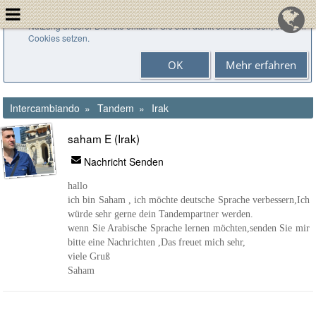
Cookies helfen uns bei der Bereitstellung unserer Dienste. Durch die
Nutzung unserer Dienste erklären Sie sich damit einverstanden, dass wir
Cookies setzen.
OK
Mehr erfahren
Intercambiando
Tandem
Irak
saham E (Irak)
Nachricht Senden
hallo
ich bin Saham , ich möchte deutsche Sprache verbessern,Ich
würde sehr gerne dein Tandempartner werden.
wenn Sie Arabische Sprache lernen möchten,senden Sie mir
bitte eine Nachrichten ,Das freuet mich sehr,
viele Gruß
Saham