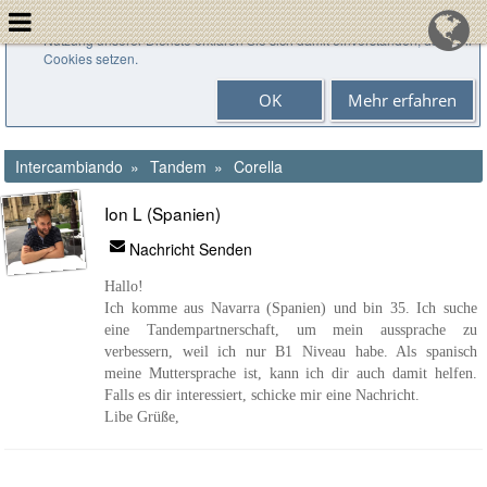
Cookies helfen uns bei der Bereitstellung unserer Dienste. Durch die
Nutzung unserer Dienste erklären Sie sich damit einverstanden, dass wir
Cookies setzen.
OK
Mehr erfahren
Intercambiando
Tandem
Corella
Ion L (Spanien)
Nachricht Senden
Hallo!
Ich komme aus Navarra (Spanien) und bin 35. Ich suche
eine Tandempartnerschaft, um mein aussprache zu
verbessern, weil ich nur B1 Niveau habe. Als spanisch
meine Muttersprache ist, kann ich dir auch damit helfen.
Falls es dir interessiert, schicke mir eine Nachricht.
Libe Grüße,