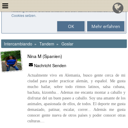
Cookies helfen uns bei der Bereitstellung unserer Dienste. Durch die
Nutzung unserer Dienste erklären Sie sich damit einverstanden, dass wir
Cookies setzen.
OK
Mehr erfahren
Intercambiando
Tandem
Goslar
Nina M (Spanien)
Nachricht Senden
Actualmente vivo en Alemania, busco gente cerca de mi
ciudad para poder practicar alemán, y español. Me gusta
mucho bailar, sobre todo ritmos latinos, salsa cubana,
bachata, kizomba... Ademas me encanta montar a caballo y
disfrutar del un buen paseo a caballo. Soy una amante de los
animales, apasionada de ellos, de todos. El deporte me gusta
demasiado, patinar, escalar, correr... Además me gusta
conocer gente nueva de otros países y poder conocer otras
culturas....