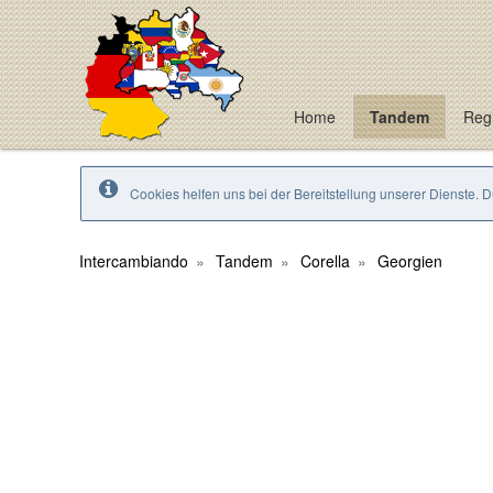
Home
Tandem
Regi
Cookies helfen uns bei der Bereitstellung unserer Dienste. 
Intercambiando
Tandem
Corella
Georgien