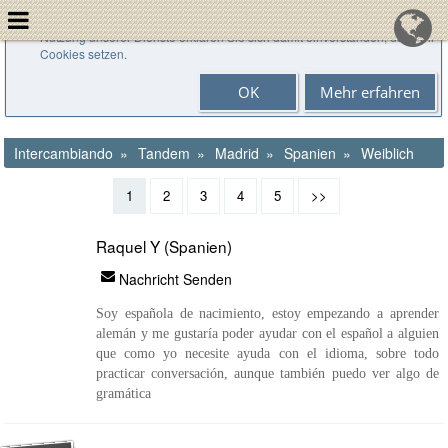
Cookies helfen uns bei der Bereitstellung unserer Dienste. Durch die
Nutzung unserer Dienste erklären Sie sich damit einverstanden, dass wir
Cookies setzen.
OK
Mehr erfahren
Intercambiando
Tandem
Madrid
Spanien
Weiblich
1
2
3
4
5
>>
Raquel Y (Spanien)
Nachricht Senden
Soy española de nacimiento, estoy empezando a aprender
alemán y me gustaría poder ayudar con el español a alguien
que como yo necesite ayuda con el idioma, sobre todo
practicar conversación, aunque también puedo ver algo de
gramática