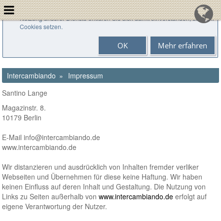
Cookies helfen uns bei der Bereitstellung unserer Dienste. Durch die
Nutzung unserer Dienste erklären Sie sich damit einverstanden, dass wir
Cookies setzen.
OK
Mehr erfahren
Intercambiando
Impressum
Santino Lange
Magazinstr. 8.
10179 Berlin
E-Mail info@intercambiando.de
www.intercambiando.de
Wir distanzieren und ausdrücklich von Inhalten fremder verliker
Webseiten und Übernehmen für diese keine Haftung. Wir haben
keinen Einfluss auf deren Inhalt und Gestaltung. Die Nutzung von
Links zu Seiten außerhalb von
www.intercambiando.de
erfolgt auf
eigene Verantwortung der Nutzer.