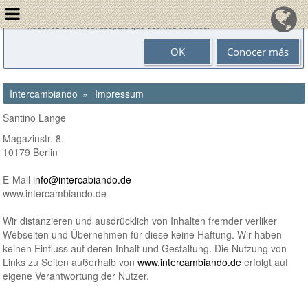
Las cookies nos ayudan en la prestación de nuestros servicios. Al utilizar
nuestros servicios, aceptas que usemos cookies.
OK
Conocer más
Intercambiando
Impressum
Santino Lange
Magazinstr. 8.
10179 Berlin
E-Mail
info@intercabiando.de
www.intercambiando.de
Wir distanzieren und ausdrücklich von Inhalten fremder verliker
Webseiten und Übernehmen für diese keine Haftung. Wir haben
keinen Einfluss auf deren Inhalt und Gestaltung. Die Nutzung von
Links zu Seiten außerhalb von
www.intercambiando.de
erfolgt auf
eigene Verantwortung der Nutzer.