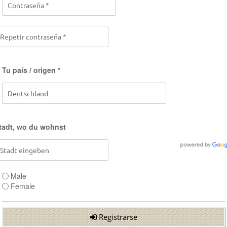
Tu país / origen *
tadt, wo du wohnst
Male
Female
Registrarse