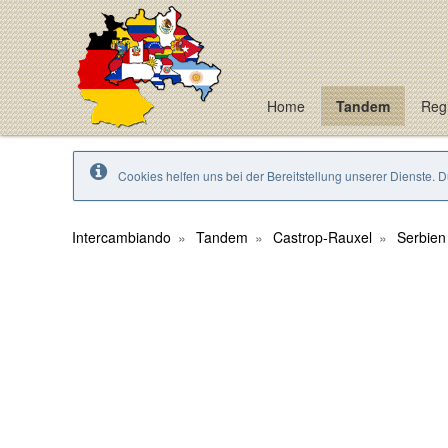
Home
Tandem
Regi
Cookies helfen uns bei der Bereitstellung unserer Dienste. 
Intercambiando
Tandem
Castrop-Rauxel
Serbien