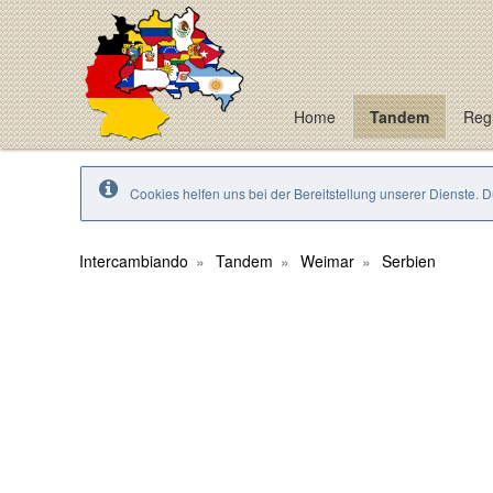
Home
Tandem
Regi
Cookies helfen uns bei der Bereitstellung unserer Dienste. 
Intercambiando
Tandem
Weimar
Serbien