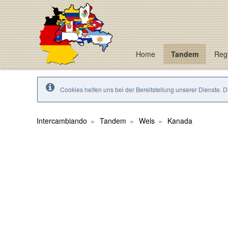
Home
Tandem
Regi
Cookies helfen uns bei der Bereitstellung unserer Dienste. 
Intercambiando
Tandem
Wels
Kanada