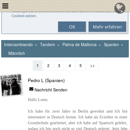
Cookies helfen uns bei der Bereitstellung unserer Dienste. Durch die
Nutzung unserer Dienste erklären Sie sich damit einverstanden, dass wir
Cookies setzen.
OK
Mehr erfahren
Intercambiando
Tandem
Palma de Mallorca
Spanien
Männlich
1
2
3
4
5
>>
Pedro L (Spanien)
Nachricht Senden
Hallo Leute,
Ich habe für zwei Jahre in Berlin gewohnt und Ich bin
interessiert in Deutsch lernen. Ich habe als Erzieher in einer
Grundschule gearbeitet; aber ich habe auf Spanisch gelehrt,
sodass ich bin noch nicht so viel Deutsch gelernt. Jetzt lebe