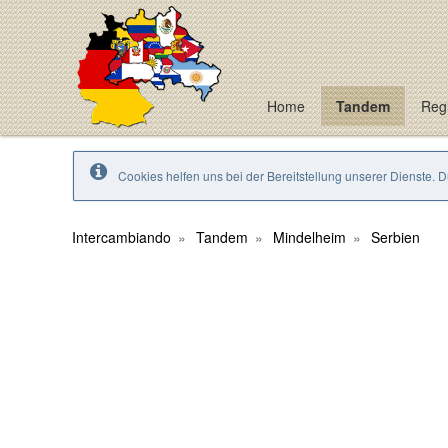
Home
Tandem
Regi
Cookies helfen uns bei der Bereitstellung unserer Dienste. 
Intercambiando
Tandem
Mindelheim
Serbien