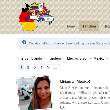
Home
Tandem
Regi
Cookies helfen uns bei der Bereitstellung unserer Dienste. 
Intercambiando
Tandem
Mexiko-Stadt
Mexiko
1
2
3
4
5
>>
Miriam Z (Mexiko)
Mein Ziel ist anderen Personen dab
ich damals in HH auch gemacht und 
online das anbieten, b.z.w. mit ein
solange, wir unsere Zeit zum Üben r
L.G.