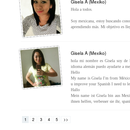
Gisela A (Mexiko)
Hola a todos.
Soy mexicana, estoy buscando conoc
aprendiendo más. Mi objetivo es lleg
Gisela A (Mexiko)
hola mi nombre es Gisela soy de 
idioma alemán puedo ayudarte a mej
Hello
My name is Gisela I'm from México
u improve your Spanish I need to l
Hallo
Mein name ist Gisela bin aus Mexi
ihnen helfen, verbesser sie ihr, spa
1
2
3
4
5
>>