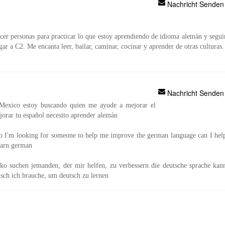
Nachricht Senden
er personas para practicar lo que estoy aprendiendo de idioma alemán y segui
ar a C2. Me encanta leer, bailar, caminar, cocinar y aprender de otras culturas.
Nachricht Senden
Mexico estoy buscando quien me ayude a mejorar el
orar tu español necesito aprender alemán
 I'm looking for someone to help me improve the german language can I hel
earn german
ko suchen jemanden, der mir helfen, zu verbessern die deutsche sprache kan
nisch ich brauche, um deutsch zu lernen