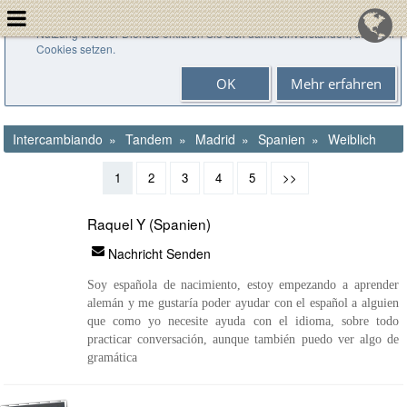
Cookies helfen uns bei der Bereitstellung unserer Dienste. Durch die
Nutzung unserer Dienste erklären Sie sich damit einverstanden, dass wir
Cookies setzen.
OK
Mehr erfahren
Intercambiando
Tandem
Madrid
Spanien
Weiblich
1
2
3
4
5
>>
Raquel Y (Spanien)
Nachricht Senden
Soy española de nacimiento, estoy empezando a aprender
alemán y me gustaría poder ayudar con el español a alguien
que como yo necesite ayuda con el idioma, sobre todo
practicar conversación, aunque también puedo ver algo de
gramática